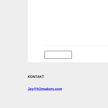
Back
KONTAKT
Jay@h1tmakers.com